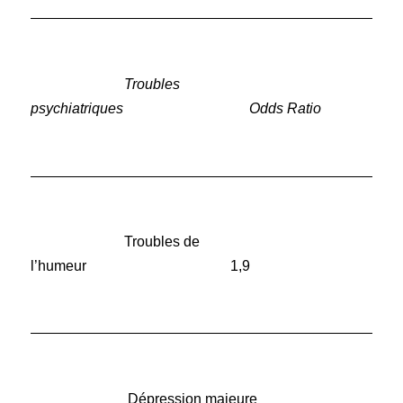
______________________________________________
Troubles
psychiatriques
Odds Ratio
______________________________________________
Troubles de
l’humeur 1,9
______________________________________________
Dépression majeure