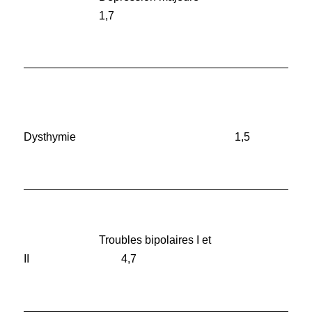
1,7
______________________________________________
Dysthymie 1,5
______________________________________________
Troubles bipolaires I et
II 4,7
______________________________________________