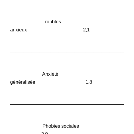
Troubles
anxieux 2,1
______________________________________________
Anxiété
généralisée 1,8
______________________________________________
Phobies sociales