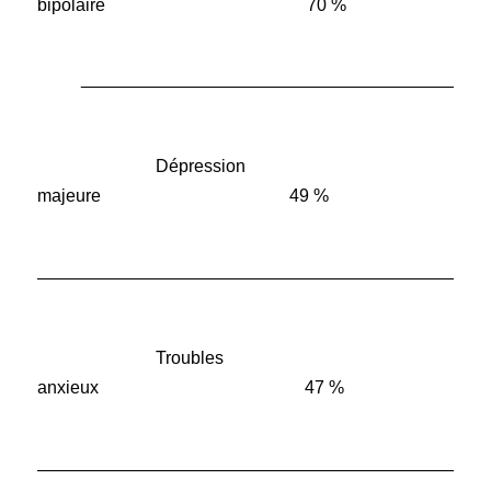
bipolaire 70 %
__________________________________________
Dépression
majeure 49 %
______________________________________________
Troubles
anxieux 47 %
______________________________________________