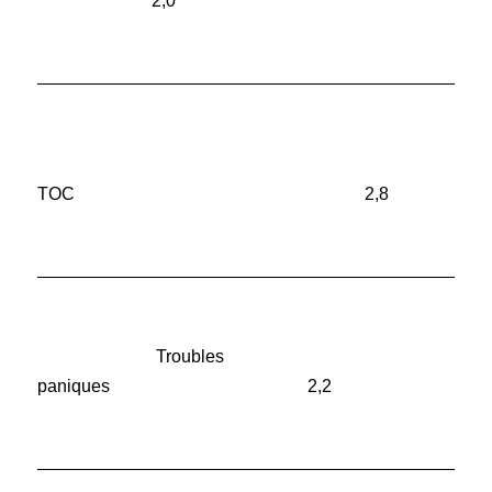
2,0
______________________________________________
TOC 2,8
______________________________________________
Troubles
paniques 2,2
______________________________________________