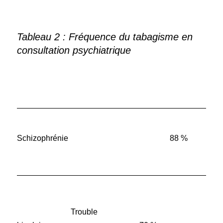
Tableau 2 : Fréquence du tabagisme en
consultation psychiatrique
______________________________________________
Schizophrénie 88 %
______________________________________________
Trouble